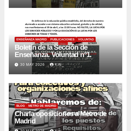
ENSEÑANZA MADRID
PUBLICACIONES
VOLUNTAD
Boletín de la Sección de
Enseñanza. Voluntad nº1.
30 MAY 2026
KIN_
BLOG
METRO DE MADRID
Charla oposiciones a Metro de
Madrid