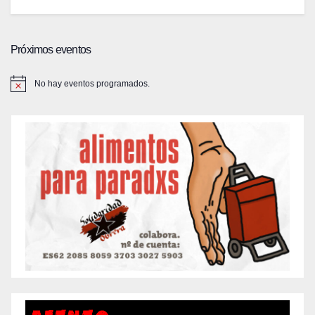
Próximos eventos
No hay eventos programados.
A
v
i
s
o