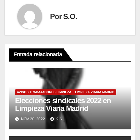
Por
S.O.
Entrada relacionada
AVISOS TRABAJADORES LIMPIEZA
LIMPIEZA VIARIA MADRID
Elecciones sindicales 2022 en
Limpieza Viaria Madrid
NOV 20, 2022
KIN_