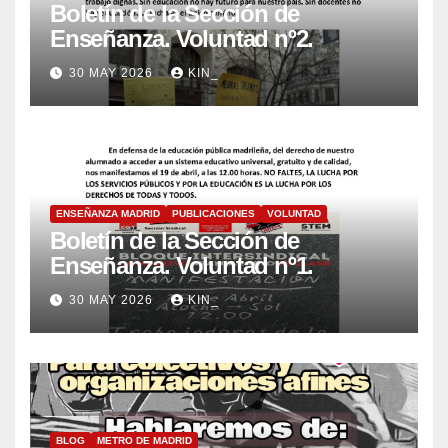
Boletín de la Sección de
Enseñanza. Voluntad nº2.
30 MAY 2026
KIN_
ENSEÑANZA MADRID
PUBLICACIONES
VOLUNTAD
Boletín de la Sección de
Enseñanza. Voluntad nº1.
30 MAY 2026
KIN_
BLOG
METRO DE MADRID