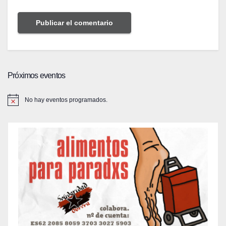
Próximos eventos
No hay eventos programados.
A
v
i
s
o