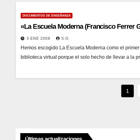
DOCUMENTOS DE ENSEÑANZA
«La Escuela Moderna (Francisco Ferrer 
3 ENE 2008
S.O.
Hemos escogido La Escuela Moderna como el primer tí
biblioteca virtual porque el solo hecho de llevar a la pr
Pagi
1
de
entr
Últimas actualizaciones...