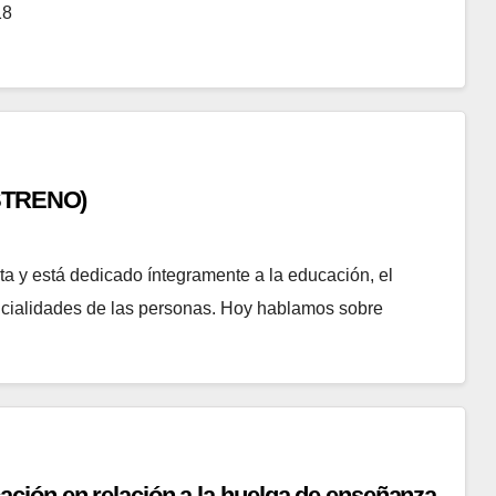
18
ESTRENO)
a y está dedicado íntegramente a la educación, el
encialidades de las personas. Hoy hablamos sobre
ción en relación a la huelga de enseñanza