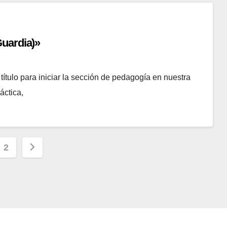
Guardia)»
tulo para iniciar la sección de pedagogía en nuestra
áctica,
nación
2
adas