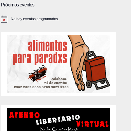
Próximos eventos
No hay eventos programados.
A
v
i
s
o