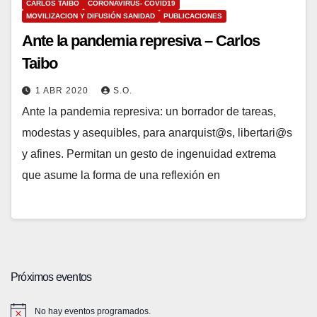
CARLOS TAIBO
CORONAVIRUS- COVID19
MOVILIZACION Y DIFUSIÓN SANIDAD
PUBLICACIONES
Ante la pandemia represiva – Carlos
Taibo
1 ABR 2020
S.O.
Ante la pandemia represiva: un borrador de tareas,
modestas y asequibles, para anarquist@s, libertari@s
y afines. Permitan un gesto de ingenuidad extrema
que asume la forma de una reflexión en
Próximos eventos
No hay eventos programados.
A