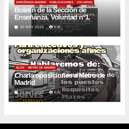
ENSEÑANZA MADRID
PUBLICACIONES
VOLUNTAD
Boletín de la Sección de
Enseñanza. Voluntad nº1.
30 MAY 2026
KIN_
BLOG
METRO DE MADRID
Charla oposiciones a Metro de
Madrid
30 MAY 2026
KIN_