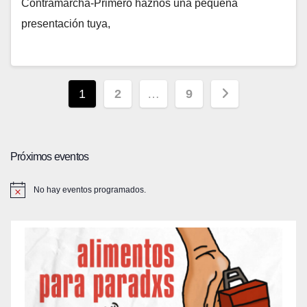
Contramarcha-Primero haznos una pequeña
presentación tuya,
Paginación
1
2
…
9
de
entradas
Próximos eventos
No hay eventos programados.
A
v
i
s
o