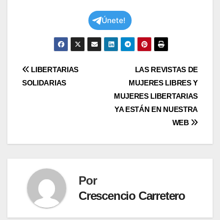
Únete!
Navegación
LIBERTARIAS
LAS REVISTAS DE
SOLIDARIAS
MUJERES LIBRES Y
de
MUJERES LIBERTARIAS
entradas
YA ESTÁN EN NUESTRA
WEB
Por
Crescencio Carretero