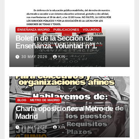
ENSEÑANZA MADRID
PUBLICACIONES
VOLUNTAD
Boletín de la Sección de
Enseñanza. Voluntad nº1.
30 MAY 2026
KIN_
BLOG
METRO DE MADRID
Charla oposiciones a Metro de
Madrid
30 MAY 2026
KIN_