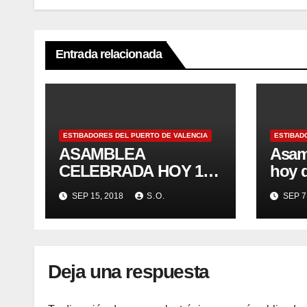
Entrada relacionada
ESTIBADORES DEL PUERTO DE VALENCIA
ESTIBAD
ASAMBLEA
Asam
CELEBRADA HOY 13
hoy 
SEPTIEMBRE 2018
2018
SEP 15, 2018
S.O.
SEP 7
Deja una respuesta