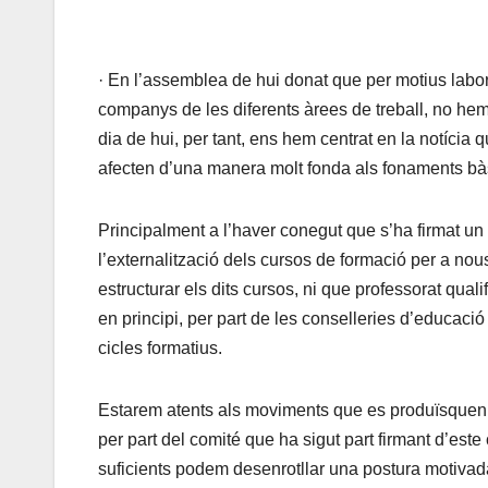
· En l’assemblea de hui donat que per motius labora
companys de les diferents àrees de treball, no hem
dia de hui, per tant, ens hem centrat en la notícia
afecten d’una manera molt fonda als fonaments bàs
Principalment a l’haver conegut que s’ha firmat u
l’externalització dels cursos de formació per a n
estructurar els dits cursos, ni que professorat quali
en principi, per part de les conselleries d’educació 
cicles formatius.
Estarem atents als moviments que es produïsquen 
per part del comité que ha sigut part firmant d’es
suficients podem desenrotllar una postura motivad