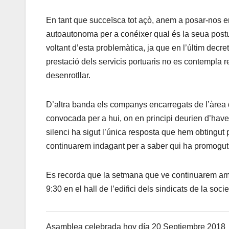
En tant que succeïsca tot açò, anem a posar-nos e
autoautonoma per a conéixer qual és la seua postura
voltant d’esta problemàtica, ja que en l’últim decret
prestació dels servicis portuaris no es contempla re
desenrotllar.
D’altra banda els companys encarregats de l’àrea d
convocada per a hui, on en principi deurien d’haver
silenci ha sigut l’única resposta que hem obtingut p
continuarem indagant per a saber qui ha promogut 
Es recorda que la setmana que ve continuarem amb
9:30 en el hall de l’edifici dels sindicats de la socie
Asamblea celebrada hoy día 20 Septiembre 2018