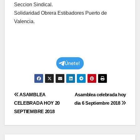
Seccion Sindical.
Solidaridad Obrera Estibadores Puerto de
Valencia.
Únete!
Navegación
ASAMBLEA
Asamblea celebrada hoy
CELEBRADA HOY 20
dia 6 Septiembre 2018
de
SEPTIEMBRE 2018
entradas