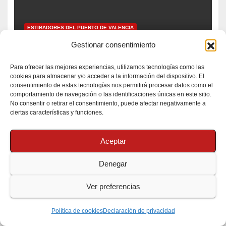
ESTIBADORES DEL PUERTO DE VALENCIA
Asamblea celebrada hoy dia 6
Gestionar consentimiento
Septiembre 2018
Para ofrecer las mejores experiencias, utilizamos tecnologías como las
SEP 7, 2018
S.O.
cookies para almacenar y/o acceder a la información del dispositivo. El
consentimiento de estas tecnologías nos permitirá procesar datos como el
comportamiento de navegación o las identificaciones únicas en este sitio.
No consentir o retirar el consentimiento, puede afectar negativamente a
ciertas características y funciones.
ESTIBADORES DEL PUERTO DE VALENCIA
Aceptar
ASAMBLEA CELEBRADA 30
AGOSTO 2018
Denegar
SEP 1, 2018
S.O.
Ver preferencias
Política de cookies
Declaración de privacidad