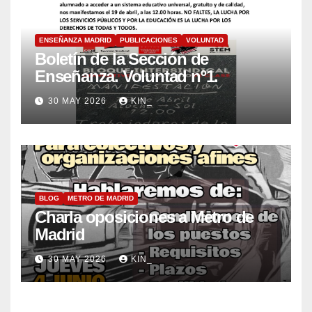
ENSEÑANZA MADRID
PUBLICACIONES
VOLUNTAD
Boletín de la Sección de
Enseñanza. Voluntad nº1.
30 MAY 2026
KIN_
BLOG
METRO DE MADRID
Charla oposiciones a Metro de
Madrid
30 MAY 2026
KIN_