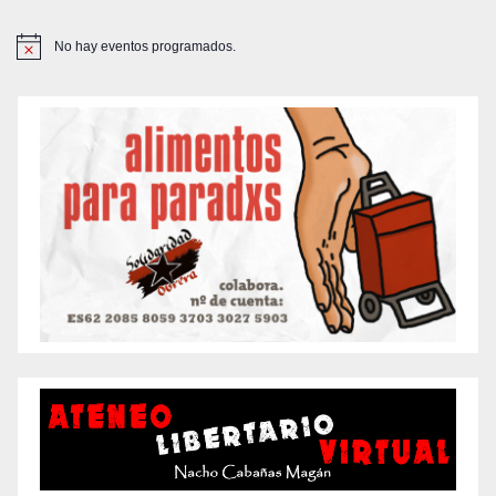
No hay eventos programados.
A
v
i
s
o