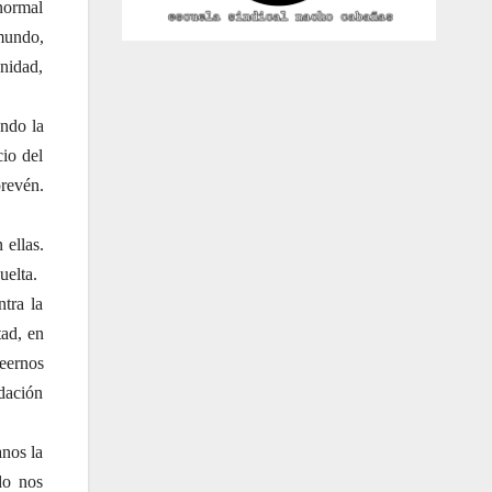
normal
mundo,
anidad,
endo la
io del
revén.
 ellas.
uelta.
tra la
tad, en
eernos
ndación
nos la
do nos