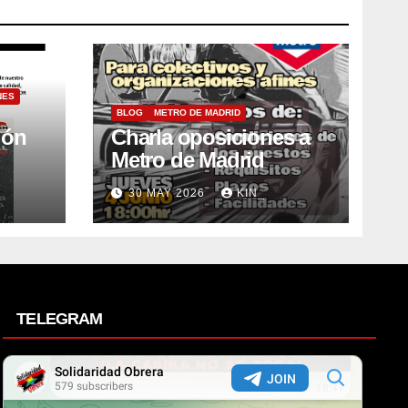
NES
BLOG
METRO DE MADRID
ión
Charla oposiciones a
Metro de Madrid
30 MAY 2026
KIN_
TELEGRAM