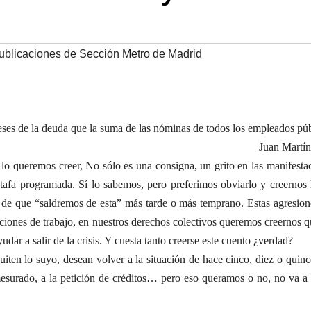
ublicaciones de Sección Metro de Madrid
eses de la deuda que la suma de las nóminas de todos los empleados pú
Juan Martín
o queremos creer, No sólo es una consigna, un grito en las manifesta
 estafa programada. Sí lo sabemos, pero preferimos obviarlo y creernos
 de que “saldremos de esta” más tarde o más temprano. Estas agresion
iciones de trabajo, en nuestros derechos colectivos queremos creernos 
dar a salir de la crisis. Y cuesta tanto creerse este cuento ¿verdad?
uiten lo suyo, desean volver a la situación de hace cinco, diez o quin
mesurado, a la petición de créditos… pero eso queramos o no, no va a