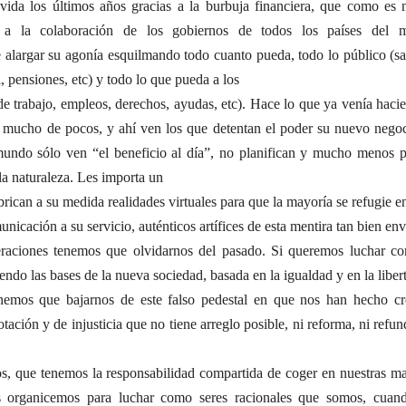
 vida los últimos años gracias a la burbuja financiera, que como es 
as a la colaboración de los gobiernos de todos los países del 
 alargar su agonía esquilmando todo cuanto pueda, todo lo público (s
l, pensiones, etc) y todo lo que pueda a los
 de trabajo, empleos, derechos, ayudas, etc). Hace lo que ya venía haci
 mucho de pocos, y ahí ven los que detentan el poder su nuevo negoc
mundo sólo ven “el beneficio al día”, no planifican y mucho menos p
la naturaleza. Les importa un
brican a su medida realidades virtuales para que la mayoría se refugie en
icación a su servicio, auténticos artífices de esta mentira tan bien env
eraciones tenemos que olvidarnos del pasado. Si queremos luchar con
ndo las bases de la nueva sociedad, basada en la igualdad y en la liber
Tenemos que bajarnos de este falso pedestal en que nos han hecho cr
tación y de injusticia que no tiene arreglo posible, ni reforma, ni refu
, que tenemos la responsabilidad compartida de coger en nuestras ma
s organicemos para luchar como seres racionales que somos, cuan