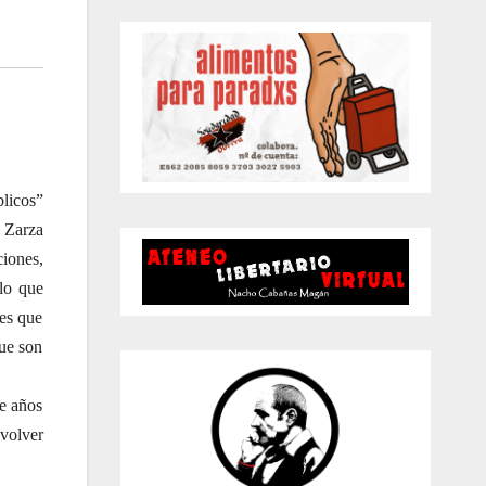
i
s
o
blicos”
 Zarza
ciones,
 lo que
es que
que son
ce años
 volver