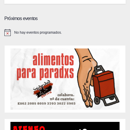
Próximos eventos
No hay eventos programados.
A
v
i
s
o