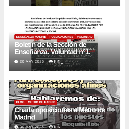
ENSEÑANZA MADRID
PUBLICACIONES
VOLUNTAD
Boletín de la Sección de
Enseñanza. Voluntad nº1.
30 MAY 2026
KIN_
BLOG
METRO DE MADRID
Charla oposiciones a Metro de
Madrid
30 MAY 2026
KIN_