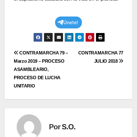
Únete!
Navegación
CONTRAMARCHA 79 –
CONTRAMARCHA 77
Marzo 2019 – PROCESO
JULIO 2018
de
ASAMBLEARIO,
entradas
PROCESO DE LUCHA
UNITARIO
Por
S.O.