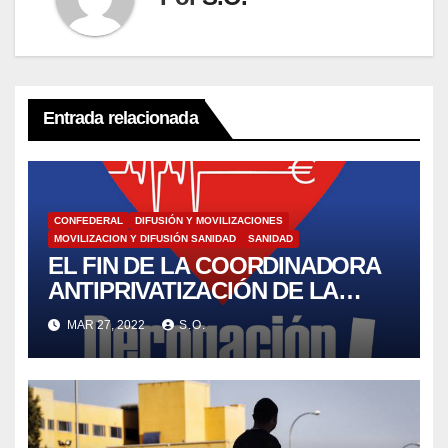
Entrada relacionada
CONFEDERAL
DIFUSIÓN Y MOVILIZACIONES
MOVILIZACION Y DIFUSIÓN SANIDAD
SANIDAD
EL FIN DE LA COORDINADORA
ANTIPRIVATIZACIÓN DE LA
SANIDAD CAS. (Coordinadora
MAR 27, 2022
S.O.
Antiprivatización de la Sanidad)