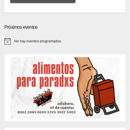
Próximos eventos
No hay eventos programados.
A
v
i
s
o