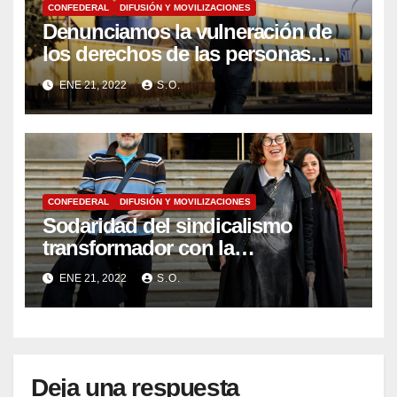
CONFEDERAL
DIFUSIÓN Y MOVILIZACIONES
Denunciamos la vulneración de
los derechos de las personas
migrantes, y abogamos por un
ENE 21, 2022
S.O.
modelo que ponga los derechos
de todas las personas y todos los
pueblos en el centro
CONFEDERAL
DIFUSIÓN Y MOVILIZACIONES
Sodaridad del sindicalismo
transformador con la
parlamentaria de la CUP Eulàlia
ENE 21, 2022
S.O.
Reguant y Antonio Baños
Deja una respuesta