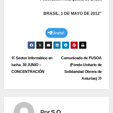
BRASIL, 1 DE MAYO DE 2012″
Únete!
Navegación
Sector Informático en
Comunicado de FUSOA
lucha. 30 JUNIO –
(Fondo Unitario de
de
CONCENTRACIÓN
Solidaridad Obrera de
entradas
Asturias)
Por
S.O.