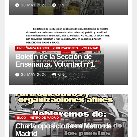
30 MAY 2026
KIN_
ENSEÑANZA MADRID
PUBLICACIONES
VOLUNTAD
Boletín de la Sección de
Enseñanza. Voluntad nº1.
30 MAY 2026
KIN_
BLOG
METRO DE MADRID
Charla oposiciones a Metro de
Madrid