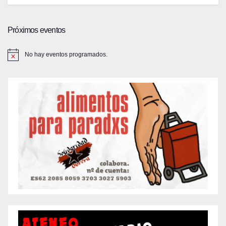
Próximos eventos
No hay eventos programados.
A
v
i
s
o