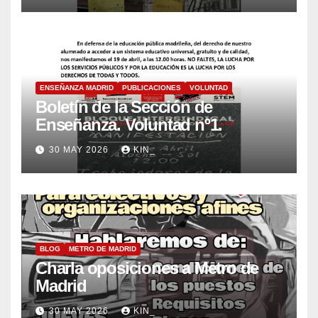
ENSEÑANZA MADRID
PUBLICACIONES
VOLUNTAD
Boletín de la Sección de
Enseñanza. Voluntad nº1.
30 MAY 2026
KIN_
BLOG
METRO DE MADRID
Charla oposiciones a Metro de
Madrid
30 MAY 2026
KIN_