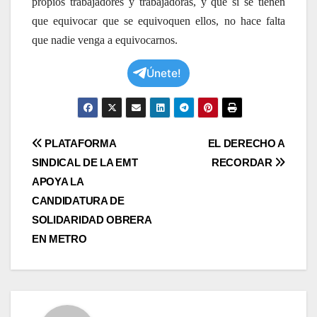
propios trabajadores y trabajadoras, y que si se tienen
que equivocar que se equivoquen ellos, no hace falta
que nadie venga a equivocarnos.
Únete!
Navegación
PLATAFORMA
EL DERECHO A
SINDICAL DE LA EMT
RECORDAR
de
APOYA LA
entradas
CANDIDATURA DE
SOLIDARIDAD OBRERA
EN METRO