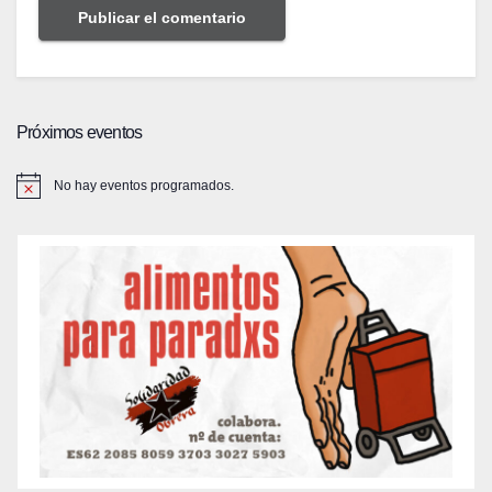
Próximos eventos
No hay eventos programados.
A
v
i
s
o