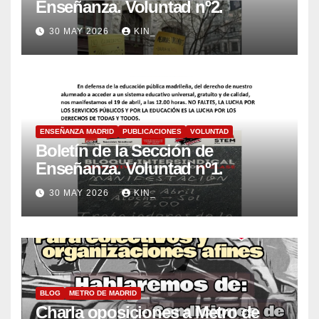
Enseñanza. Voluntad nº2.
30 MAY 2026
KIN_
ENSEÑANZA MADRID
PUBLICACIONES
VOLUNTAD
Boletín de la Sección de
Enseñanza. Voluntad nº1.
30 MAY 2026
KIN_
BLOG
METRO DE MADRID
Charla oposiciones a Metro de