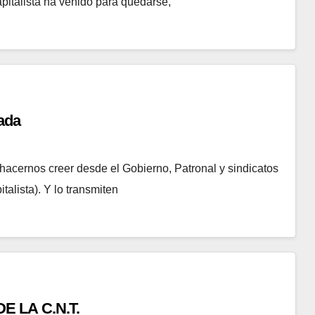
apitalista ha venido para quedarse,
ada
ernos creer desde el Gobierno, Patronal y sindicatos
talista). Y lo transmiten
E LA C.N.T.