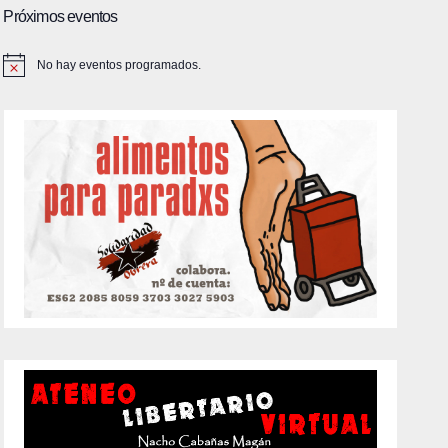
Próximos eventos
No hay eventos programados.
A
v
i
s
o