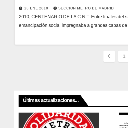
28 ENE 2010
SECCION METRO DE MADRID
2010, CENTENARIO DE LA C.N.T. Entre finales del sigl
emancipación social impregnaba a grandes capas de l
Pagin
1
de
entrad
Últimas actualizaciones...