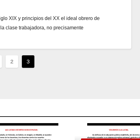
o XIX y principios del XX el ideal obrero de
a clase trabajadora, no precisamente
ación
2
3
as