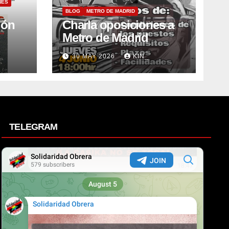
NES
BLOG
METRO DE MADRID
ión
Charla oposiciones a
Metro de Madrid
30 MAY 2026
KIN_
TELEGRAM