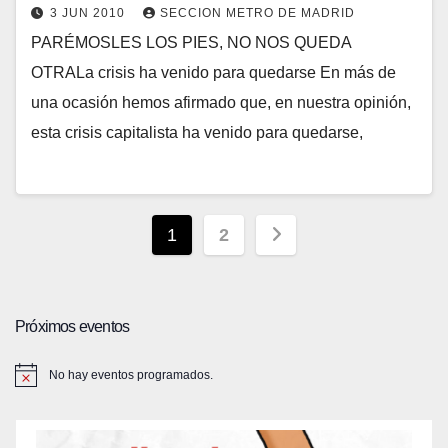
3 JUN 2010
SECCION METRO DE MADRID
PARÉMOSLES LOS PIES, NO NOS QUEDA
OTRALa crisis ha venido para quedarse En más de
una ocasión hemos afirmado que, en nuestra opinión,
esta crisis capitalista ha venido para quedarse,
Paginación
1
2
de
entradas
Próximos eventos
No hay eventos programados.
A
v
i
s
o