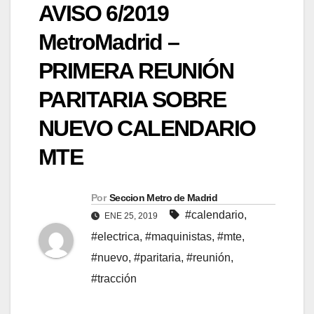
AVISO 6/2019
MetroMadrid –
PRIMERA REUNIÓN
PARITARIA SOBRE
NUEVO CALENDARIO
MTE
Por
Seccion Metro de Madrid
#calendario
,
ENE 25, 2019
#electrica
,
#maquinistas
,
#mte
,
#nuevo
,
#paritaria
,
#reunión
,
#tracción