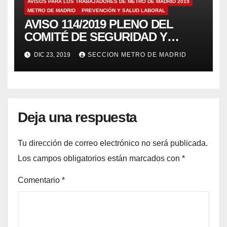
AVISOS PARA LOS TRABAJADORES DE METRO DE MADRID 2019
METRO DE MADRID
PREVENCIÓN Y SALUD LABORAL
AVISO 114/2019 PLENO DEL
COMITÉ DE SEGURIDAD Y
SALUD 19/12/19
DIC 23, 2019
SECCION METRO DE MADRID
Deja una respuesta
Tu dirección de correo electrónico no será publicada.
Los campos obligatorios están marcados con
*
Comentario
*