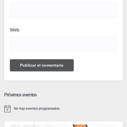
Web
Próximos eventos
No hay eventos programados.
A
v
i
s