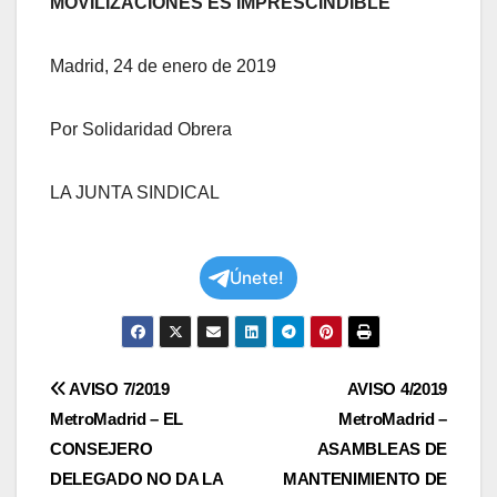
MOVILIZACIONES ES IMPRESCINDIBLE
Madrid, 24 de enero de 2019
Por Solidaridad Obrera
LA JUNTA SINDICAL
Únete!
Navegación
AVISO 7/2019
AVISO 4/2019
MetroMadrid – EL
MetroMadrid –
de
CONSEJERO
ASAMBLEAS DE
entradas
DELEGADO NO DA LA
MANTENIMIENTO DE