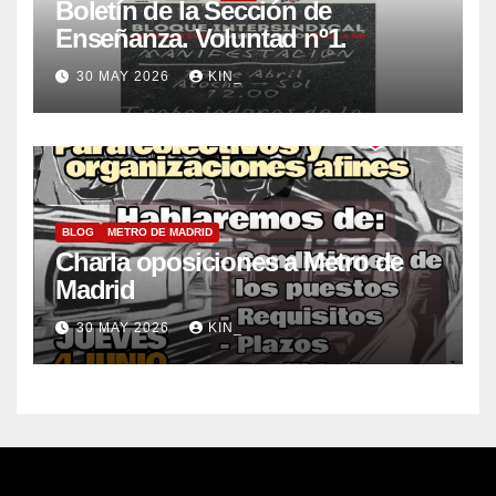
Boletín de la Sección de
Enseñanza. Voluntad nº1.
30 MAY 2026
KIN_
BLOG
METRO DE MADRID
Charla oposiciones a Metro de
Madrid
30 MAY 2026
KIN_