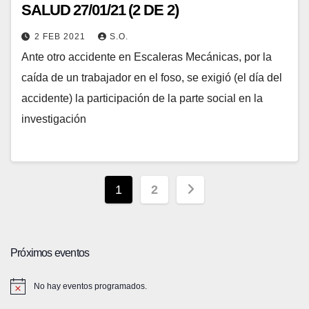
SALUD 27/01/21 (2 DE 2)
2 FEB 2021
S.O.
Ante otro accidente en Escaleras Mecánicas, por la
caída de un trabajador en el foso, se exigió (el día del
accidente) la participación de la parte social en la
investigación
Paginación
1
2
de
entradas
Próximos eventos
No hay eventos programados.
A
v