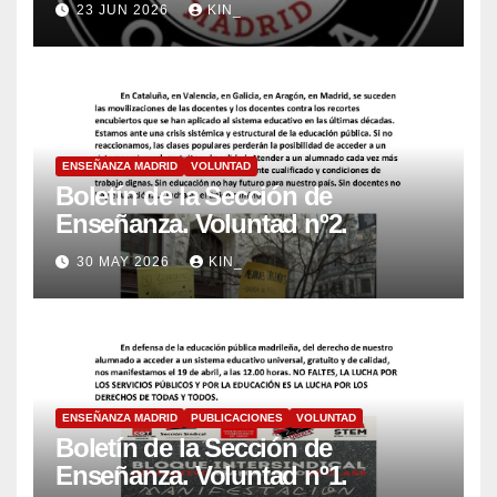
23 JUN 2026
KIN_
ENSEÑANZA MADRID
VOLUNTAD
Boletín de la Sección de
Enseñanza. Voluntad nº2.
30 MAY 2026
KIN_
ENSEÑANZA MADRID
PUBLICACIONES
VOLUNTAD
Boletín de la Sección de
Enseñanza. Voluntad nº1.