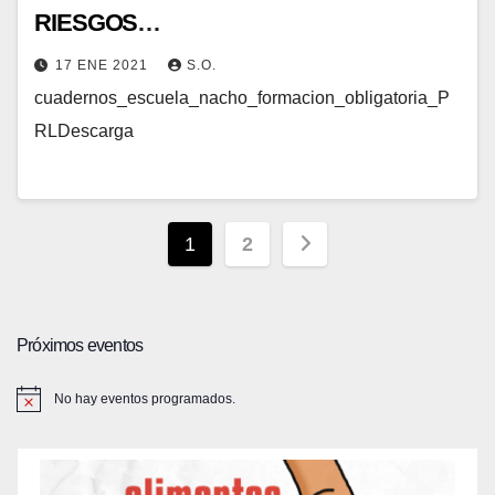
RIESGOS
LABORALESCONFEDERACIÓN
17 ENE 2021
S.O.
cuadernos_escuela_nacho_formacion_obligatoria_P
RLDescarga
Paginación
1
2
de
entradas
Próximos eventos
No hay eventos programados.
A
v
i
s
o