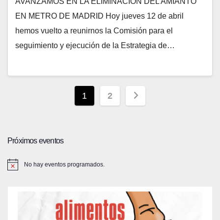
AVANZAMOS EN LA ELIMINACIÓN DEL AMIANTO
EN METRO DE MADRID Hoy jueves 12 de abril
hemos vuelto a reunirnos la Comisión para el
seguimiento y ejecución de la Estrategia de…
Paginación
1
2
de
entradas
Próximos eventos
No hay eventos programados.
A
v
i
s
o