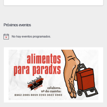
Próximos eventos
No hay eventos programados.
A
v
i
s
o