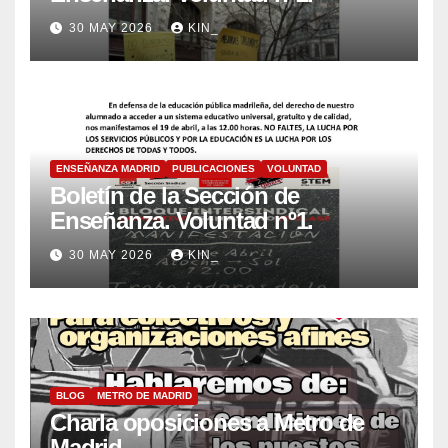
30 MAY 2026
KIN_
ENSEÑANZA MADRID
PUBLICACIONES
VOLUNTAD
Boletín de la Sección de
Enseñanza. Voluntad nº1.
30 MAY 2026
KIN_
BLOG
METRO DE MADRID
Charla oposiciones a Metro de
Madrid