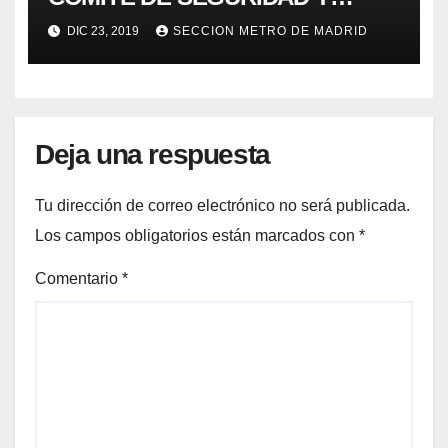
SALUD 19/12/19
DIC 23, 2019
SECCION METRO DE MADRID
Deja una respuesta
Tu dirección de correo electrónico no será publicada.
Los campos obligatorios están marcados con
*
Comentario
*