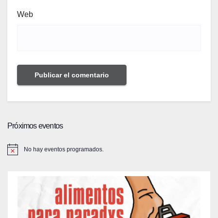
Web
Próximos eventos
No hay eventos programados.
A
v
i
s
o