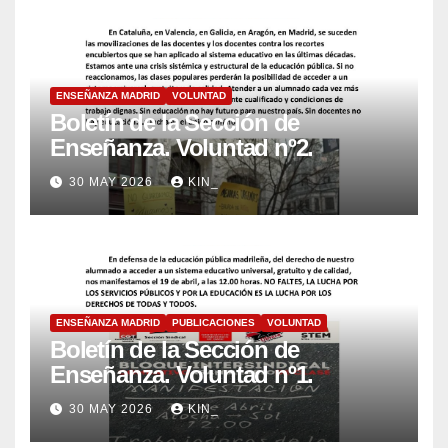
ENSEÑANZA MADRID
VOLUNTAD
Boletín de la Sección de
Enseñanza. Voluntad nº2.
30 MAY 2026
KIN_
ENSEÑANZA MADRID
PUBLICACIONES
VOLUNTAD
Boletín de la Sección de
Enseñanza. Voluntad nº1.
30 MAY 2026
KIN_