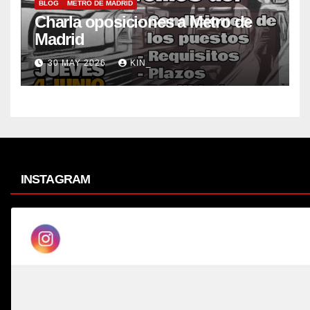
BLOG
METRO DE MADRID
Charla oposiciones a Metro de
Madrid
30 MAY 2026
KIN_
INSTAGRAM