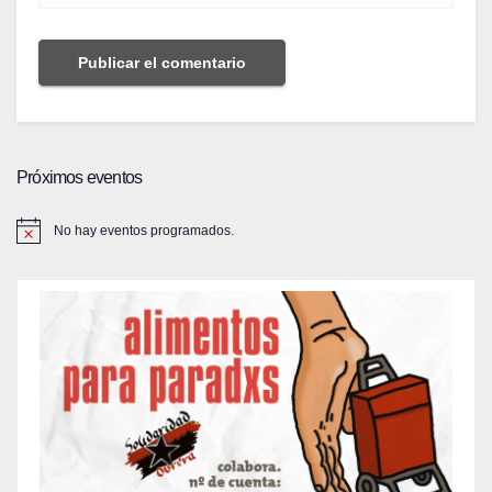
Próximos eventos
No hay eventos programados.
A
v
i
s
o