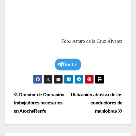
Fdo.: Arturo de la Cruz Álvarez
Únete!
Navegación
Director de Operación,
Utilización abusiva de los
trabajadores necesarios
conductores de
de
en AtochaRenfe
maniobras
entradas