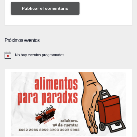
Próximos eventos
No hay eventos programados.
A
v
i
s
o