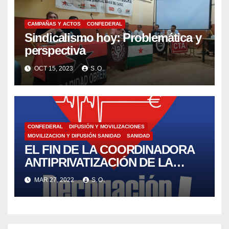
CAMPAÑAS Y ACTOS
CONFEDERAL
Sindicalismo hoy: Problemática y
perspectiva
OCT 15, 2023
S.O.
CONFEDERAL
DIFUSIÓN Y MOVILIZACIONES
MOVILIZACION Y DIFUSIÓN SANIDAD
SANIDAD
EL FIN DE LA COORDINADORA
ANTIPRIVATIZACIÓN DE LA
SANIDAD CAS. (Coordinadora
MAR 27, 2022
S.O.
Antiprivatización de la Sanidad)