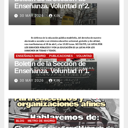
Enseñanza. Voluntad nº2.
30 MAY 2026
KIN_
ENSEÑANZA MADRID
PUBLICACIONES
VOLUNTAD
Boletín de la Sección de
Enseñanza. Voluntad nº1.
30 MAY 2026
KIN_
BLOG
METRO DE MADRID