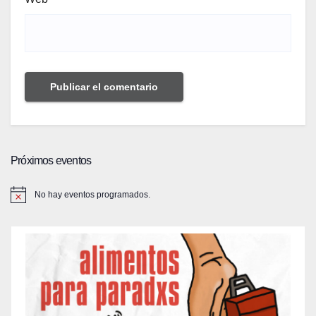
Próximos eventos
No hay eventos programados.
A
v
i
s
o