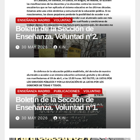
ENSEÑANZA MADRID
VOLUNTAD
Boletín de la Sección de
Enseñanza. Voluntad nº2.
30 MAY 2026
KIN_
ENSEÑANZA MADRID
PUBLICACIONES
VOLUNTAD
Boletín de la Sección de
Enseñanza. Voluntad nº1.
30 MAY 2026
KIN_