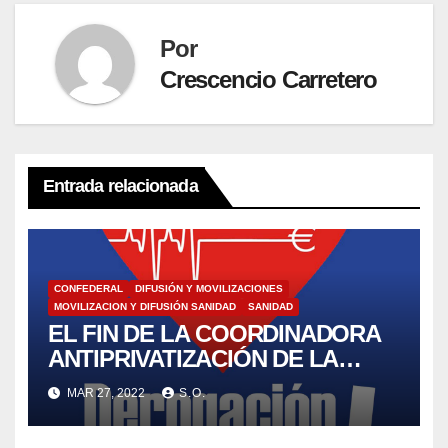
Por
Crescencio Carretero
Entrada relacionada
CONFEDERAL
DIFUSIÓN Y MOVILIZACIONES
MOVILIZACION Y DIFUSIÓN SANIDAD
SANIDAD
EL FIN DE LA COORDINADORA
ANTIPRIVATIZACIÓN DE LA
SANIDAD CAS. (Coordinadora
MAR 27, 2022
S.O.
Antiprivatización de la Sanidad)