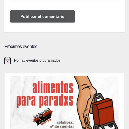
Próximos eventos
No hay eventos programados.
A
v
i
s
o