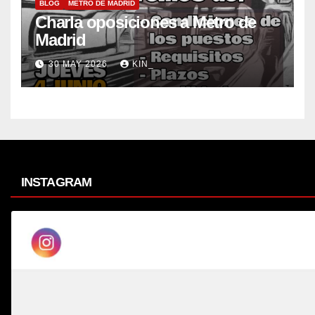
BLOG
METRO DE MADRID
Charla oposiciones a Metro de
Madrid
30 MAY 2026
KIN_
INSTAGRAM