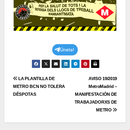
Únete!
Navegación
LA PLANTILLA DE
AVISO 19/2019
METRO BCN NO TOLERA
MetroMadrid –
de
DÉSPOTAS
MANIFESTACIÓN DE
entradas
TRABAJADORXS DE
METRO