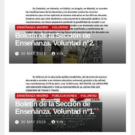
ENSEÑANZA MADRID
VOLUNTAD
Boletín de la Sección de
Enseñanza. Voluntad nº2.
30 MAY 2026
KIN_
ENSEÑANZA MADRID
PUBLICACIONES
VOLUNTAD
Boletín de la Sección de
Enseñanza. Voluntad nº1.
30 MAY 2026
KIN_