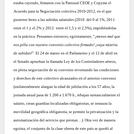
estaba cayendo, firmaron con la Patronal CEOE y Cepyme el
Acuerdo para la Negociación colectiva 2010-2012, en el que
pusieron freno a las subidas salariales (2010: del 0 al 1%, 2011:
entre el 1 y el 2% y 2012: entre el 1,5 y el 2,5%), impidiéndolas
en la práctica. Pensamos entonces, egoístamente, “
¡menos mal que
nos pilla con nuestro convenio colectivo firmado! ¡vaya miseria
de subidas!
”. El 24 de marzo en el Parlamento y el 12 de abril en
el Senado aprueban la llamada Ley de los Controladores aéreos,
en plena negociación de su convenio reventando las condiciones
y derechos de este colectivo alcanzados en el anterior convenio
(unilateralmente alargan la edad de jubilación a los 57 años, la
jornada anual pasa de 1.200 a 1.670 h., rebajan sustancialmente el
salario, crean guardias localizadas obligatorias, se instaura la
movilidad geográfica obligatoria, se permite la privatización y la
automatización del servicio que prestan…). Otra vez de manera
egoísta, el conjunto de la clase obrera de este país se quedó al