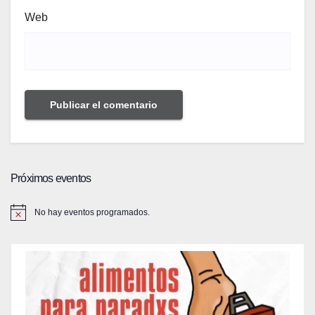
Web
Próximos eventos
No hay eventos programados.
A
v
i
s
o