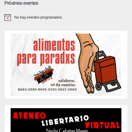
Próximos eventos
No hay eventos programados.
A
v
i
s
o