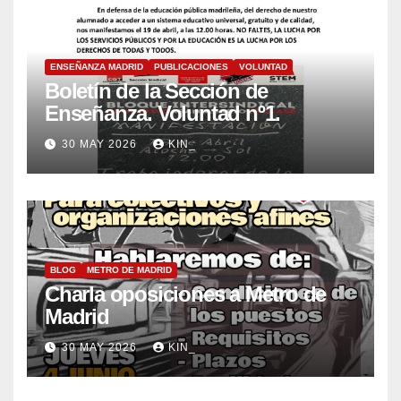
ENSEÑANZA MADRID
PUBLICACIONES
VOLUNTAD
Boletín de la Sección de
Enseñanza. Voluntad nº1.
30 MAY 2026
KIN_
BLOG
METRO DE MADRID
Charla oposiciones a Metro de
Madrid
30 MAY 2026
KIN_