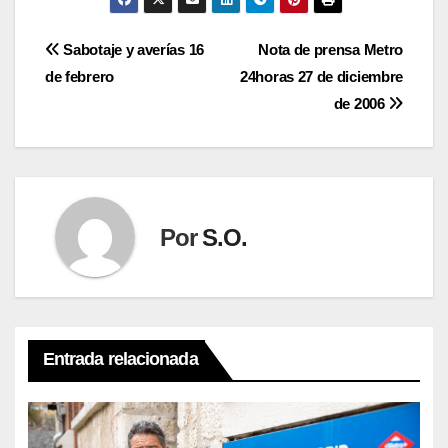
Navegación
Sabotaje y averías 16
Nota de prensa Metro
de febrero
24horas 27 de diciembre
de
de 2006
entradas
Por
S.O.
Entrada relacionada