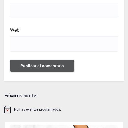
Web
Próximos eventos
No hay eventos programados.
A
v
i
s