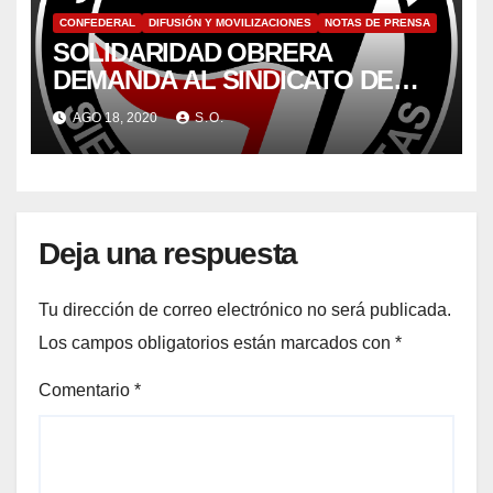
CONFEDERAL
DIFUSIÓN Y MOVILIZACIONES
NOTAS DE PRENSA
SOLIDARIDAD OBRERA
DEMANDA AL SINDICATO DE
VOX POR VULNERAR EL
AGO 18, 2020
S.O.
DERECHO A LA LIBERTAD
SINDICAL:
Deja una respuesta
Tu dirección de correo electrónico no será publicada.
Los campos obligatorios están marcados con
*
Comentario
*