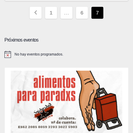
Paginación
1
…
6
7
de
entradas
Próximos eventos
No hay eventos programados.
A
v
i
s
o