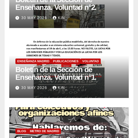
Enseñanza. Voluntad nº2.
30 MAY 2026
KIN_
ENSEÑANZA MADRID
PUBLICACIONES
VOLUNTAD
Boletín de la Sección de
Enseñanza. Voluntad nº1.
30 MAY 2026
KIN_
BLOG
METRO DE MADRID