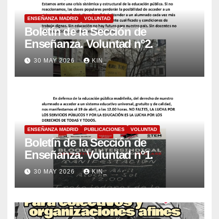
ENSEÑANZA MADRID
VOLUNTAD
Boletín de la Sección de
Enseñanza. Voluntad nº2.
30 MAY 2026
KIN_
ENSEÑANZA MADRID
PUBLICACIONES
VOLUNTAD
Boletín de la Sección de
Enseñanza. Voluntad nº1.
30 MAY 2026
KIN_