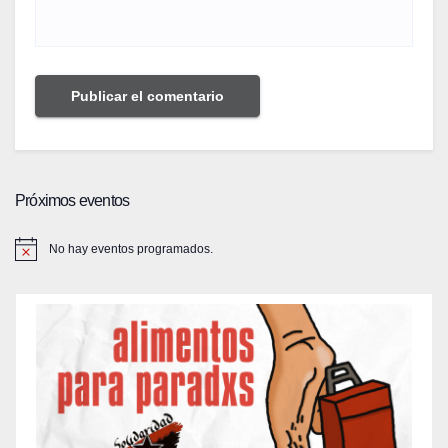
Próximos eventos
No hay eventos programados.
A
v
i
s
o