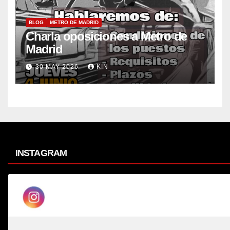
BLOG
METRO DE MADRID
Charla oposiciones a Metro de
Madrid
30 MAY 2026
KIN_
INSTAGRAM