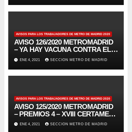
SOLIDARIZA CON LA LUCHA DE
METRO DE BARCELONA
AVISOS PARA LOS TRABAJADORES DE METRO DE MADRID 2020
AVISO 126/2020 METROMADRID
– YA HAY VACUNA CONTRA EL
COVID19, PERO NO LA HAY
ENE 4, 2021
SECCION METRO DE MADRID
CONTRA EL CAPITALISMO QUE
NOS DESTRUYE
AVISOS PARA LOS TRABAJADORES DE METRO DE MADRID 2020
AVISO 125/2020 METROMADRID
– PREMIOS 4 – XVIII CERTAMEN
DE RELATO BREVE “RAIMUNDO
ENE 4, 2021
SECCION METRO DE MADRID
ALONSO” UN METRO DE 350