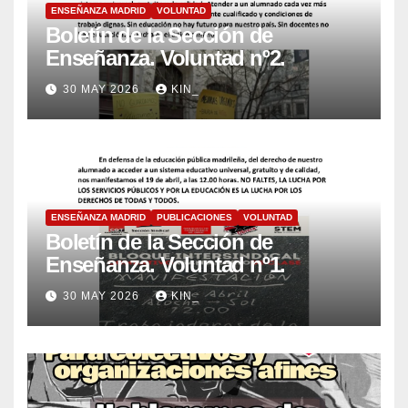
ENSEÑANZA MADRID
VOLUNTAD
Boletín de la Sección de
Enseñanza. Voluntad nº2.
30 MAY 2026
KIN_
ENSEÑANZA MADRID
PUBLICACIONES
VOLUNTAD
Boletín de la Sección de
Enseñanza. Voluntad nº1.
30 MAY 2026
KIN_