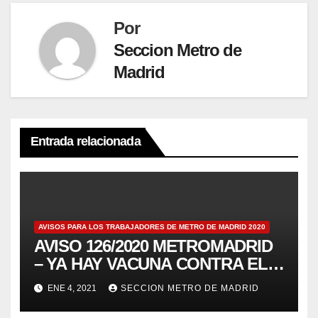
Por
Seccion Metro de
Madrid
Entrada relacionada
AVISOS PARA LOS TRABAJADORES DE METRO DE MADRID 2020
AVISO 126/2020 METROMADRID
– YA HAY VACUNA CONTRA EL
COVID19, PERO NO LA HAY
ENE 4, 2021
SECCION METRO DE MADRID
CONTRA EL CAPITALISMO QUE
NOS DESTRUYE