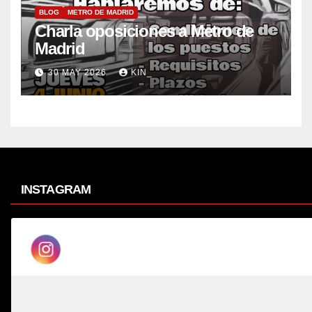
BLOG
METRO DE MADRID
Charla oposiciones a Metro de
Madrid
30 MAY 2026
KIN_
INSTAGRAM