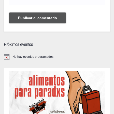
Próximos eventos
No hay eventos programados.
A
v
i
s
o