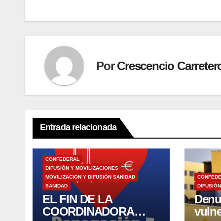
entradas
Por
Crescencio Carreter
Entrada relacionada
CONFEDERAL
DIFUSIÓN Y MOVILIZACIONES
MOVILIZACION Y DIFUSIÓN SANIDAD
CONFED
SANIDAD
DIFUSIÓN
EL FIN DE LA
Denu
COORDINADORA
vulne