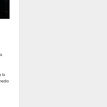
ra
 la
 medio