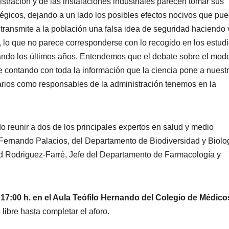
tración y de las instalaciones industriales parecen tomar sus
tégicos, dejando a un lado los posibles efectos nocivos que pu
e transmite a la población una falsa idea de seguridad haciendo 
, lo que no parece corresponderse con lo recogido en los estud
zando los últimos años. Entendemos que el debate sobre el mod
e contando con toda la información que la ciencia pone a nuest
itarios como responsables de la administración tenemos en la
o reunir a dos de los principales expertos en salud y medio
Fernando Palacios, del Departamento de Biodiversidad y Biolo
d Rodriguez-Farré, Jefe del Departamento de Farmacología y
 17:00 h. en el Aula Teófilo Hernando del Colegio de Médico
 libre hasta completar el aforo.