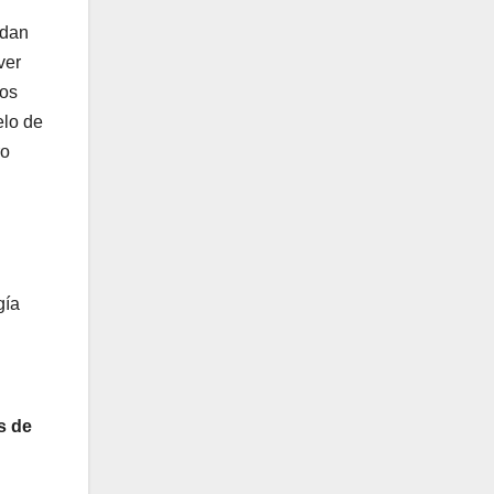
edan
ver
ios
elo de
ro
gía
s de