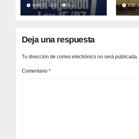
ANTIPRIVATIZACIÓN
dere
MAR 27, 2022
S.O.
ENE 2
DE LA SANIDAD CAS.
pers
(Coordinadora
abog
Antiprivatización de la
mode
Sanidad)
derec
Deja una respuesta
pers
puebl
Tu dirección de correo electrónico no será publicada.
Comentario
*