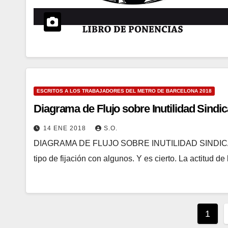
ESCRITOS A LOS TRABAJADORES DEL METRO DE BARCELONA 2018
Diagrama de Flujo sobre Inutilidad Sindic
14 ENE 2018
S.O.
DIAGRAMA DE FLUJO SOBRE INUTILIDAD SINDICAL Qui
tipo de fijación con algunos. Y es cierto. La actitud d
Pagi
1