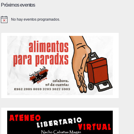
Próximos eventos
No hay eventos programados.
A
v
i
s
o