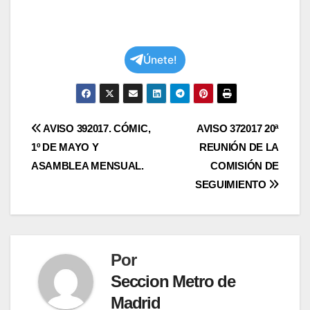
Únete!
Navegación
AVISO 392017. CÓMIC,
AVISO 372017 20ª
1º DE MAYO Y
REUNIÓN DE LA
de
ASAMBLEA MENSUAL.
COMISIÓN DE
entradas
SEGUIMIENTO
Por
Seccion Metro de
Madrid