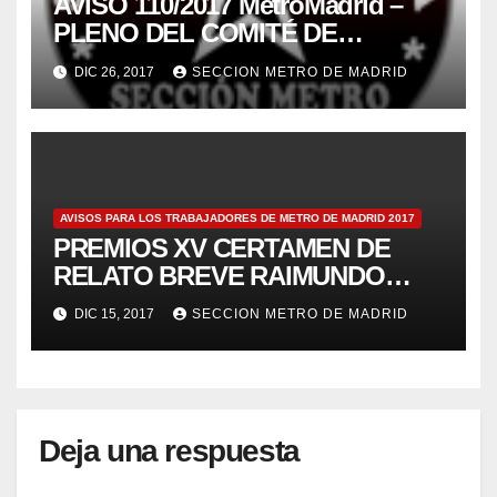
AVISO 110/2017 MetroMadrid –
PLENO DEL COMITÉ DE
SEGURIDAD Y SALUD 20/12/17
DIC 26, 2017
SECCION METRO DE MADRID
AVISOS PARA LOS TRABAJADORES DE METRO DE MADRID 2017
PREMIOS XV CERTAMEN DE
RELATO BREVE RAIMUNDO
ALONSO: UN METRO DE 350
DIC 15, 2017
SECCION METRO DE MADRID
PALABRAS
Deja una respuesta