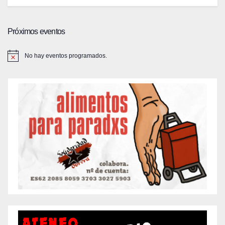
Próximos eventos
No hay eventos programados.
A
v
i
s
o