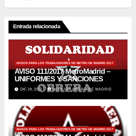
Entrada relacionada
AVISOS PARA LOS TRABAJADORES DE METRO DE MADRID 2017
AVISO 111/2017 MetroMadrid –
UNIFORMES Y SANCIONES
DIC 29, 2017
SECCION METRO DE MADRID
AVISOS PARA LOS TRABAJADORES DE METRO DE MADRID 2017