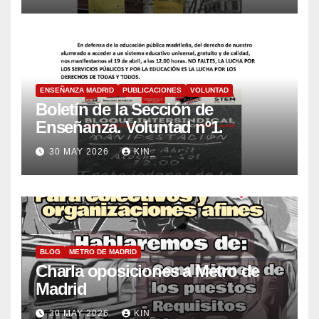
ENSEÑANZA MADRID
PUBLICACIONES
VOLUNTAD
Boletín de la Sección de
Enseñanza. Voluntad nº1.
30 MAY 2026
KIN_
BLOG
METRO DE MADRID
Charla oposiciones a Metro de
Madrid
30 MAY 2026
KIN_