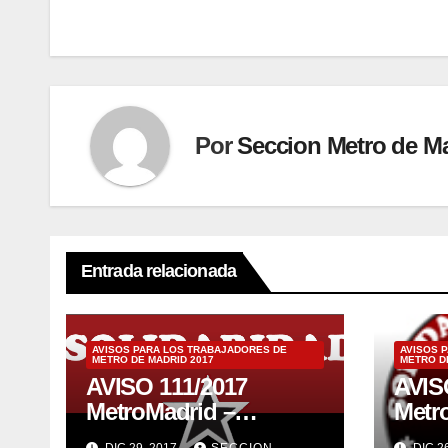
entradas
Por
Seccion Metro de M
Entrada relacionada
AVISOS PARA LOS TRABAJADORES DE
AVISOS 
METRO DE MADRID 2017
METRO D
AVISO 111/2017
AVIS
MetroMadrid –
MetroM
UNIFORMES Y
DEL 
DIC 29, 2017
SECCION
DIC 2