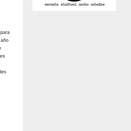
 para
 año
e
nes
tes