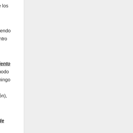
 los
diendo
ntro
iento
 modo
mingo
ón),
de