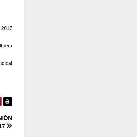
e 2017
Obrera
ndical
NIÓN
17