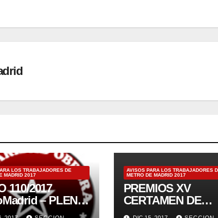
adrid
PARA LOS TRABAJADORES DE
AVISOS PARA LOS TRABAJADORES 
E MADRID 2017
METRO DE MADRID 2017
O 110/2017
PREMIOS XV
adrid – PLENO
CERTAMEN DE
COMITÉ DE
RELATO BREVE
6, 2017
SECCION
DIC 15, 2017
SECCION