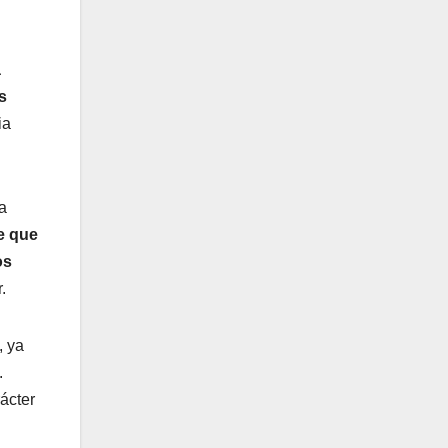
a
s
ia
a
e que
os
.
, ya
.
ácter