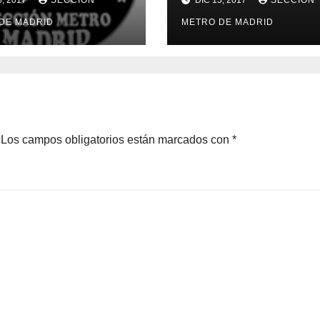
URIDAD Y SALUD
RAIMUNDO ALON
DE MADRID
METRO DE MADRID
/17
UN METRO DE 35
PALABRAS
Los campos obligatorios están marcados con
*