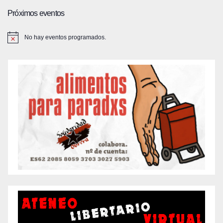
Próximos eventos
No hay eventos programados.
A
v
i
s
o