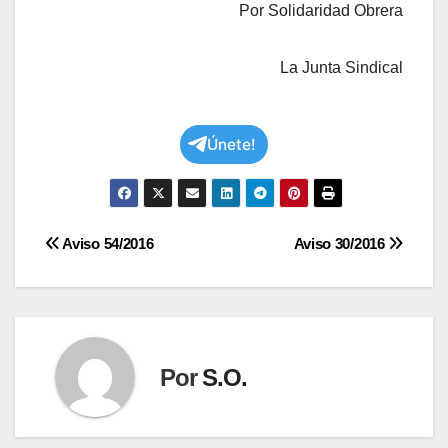
Por Solidaridad Obrera
La Junta Sindical
Únete!
Navegación
Aviso 54/2016
Aviso 30/2016
de
entradas
Por
S.O.