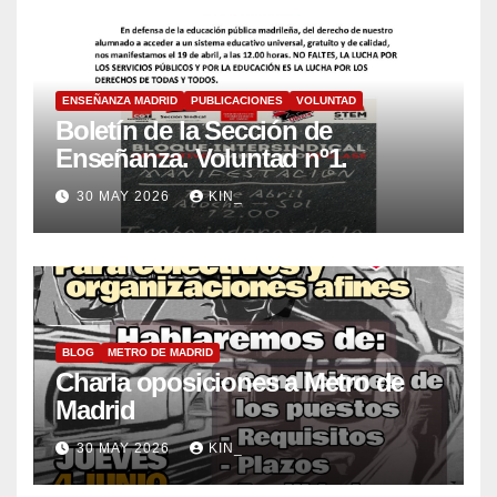
ENSEÑANZA MADRID
PUBLICACIONES
VOLUNTAD
Boletín de la Sección de
Enseñanza. Voluntad nº1.
30 MAY 2026
KIN_
BLOG
METRO DE MADRID
Charla oposiciones a Metro de
Madrid
30 MAY 2026
KIN_