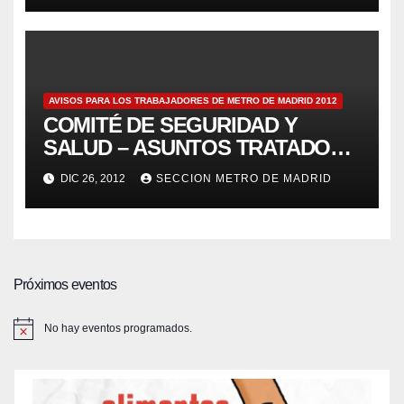
AVISOS PARA LOS TRABAJADORES DE METRO DE MADRID 2012
COMITÉ DE SEGURIDAD Y
SALUD – ASUNTOS TRATADOS
POR LOS DELEGADOS DE
DIC 26, 2012
SECCION METRO DE MADRID
PREVENCIÓN 17/12/2012 – Aviso
123
Próximos eventos
No hay eventos programados.
A
v
i
s
o