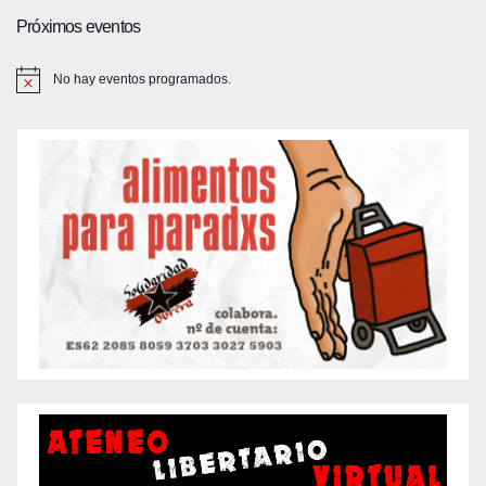
Próximos eventos
No hay eventos programados.
A
v
i
s
o