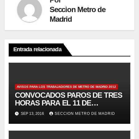
Seccion Metro de
Madrid
Entrada relacionada
AVISOS PARA LOS TRABAJADORES DE METRO DE MADRID 2012
CONVOCADOS PAROS DE TRES
HORAS PARA EL 11 DE
JULIOAviso 69
SEP 13, 2016
SECCION METRO DE MADRID