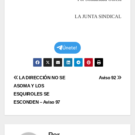
LA JUNTA SINDICAL
Únete!
Navegación
LA DIRECCIÓN NO SE
Aviso 92
ASOMA Y LOS
de
ESQUIROLES SE
entradas
ESCONDEN – Aviso 97
Por