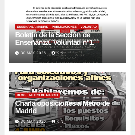
ENSEÑANZA MADRID
PUBLICACIONES
VOLUNTAD
Boletín de la Sección de
Enseñanza. Voluntad nº1.
30 MAY 2026
KIN_
BLOG
METRO DE MADRID
Charla oposiciones a Metro de
Madrid
30 MAY 2026
KIN_