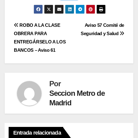
Navegación
ROBO A LA CLASE
Aviso 57 Comité de
OBRERA PARA
Seguridad y Salud
de
ENTREGÁRSELO A LOS
entradas
BANCOS – Aviso 61
Por
Seccion Metro de
Madrid
Entrada relacionada