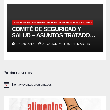
AVISOS PARA LOS TRABAJADORES DE METRO DE MADRID 2012
COMITÉ DE SEGURIDAD Y
SALUD – ASUNTOS TRATADOS
POR LOS DELEGADOS DE
DIC 26, 2012
SECCION METRO DE MADRID
PREVENCIÓN 17/12/2012 – Aviso
123
Próximos eventos
No hay eventos programados.
A
v
i
s
o