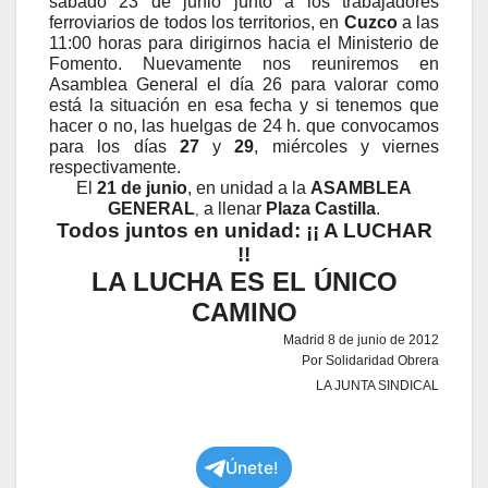
sábado 23 de junio junto a los trabajadores
ferroviarios de todos los territorios, en
Cuzco
a las
11:00 horas para dirigirnos hacia el Ministerio de
Fomento. Nuevamente nos reuniremos en
Asamblea General el día 26 para valorar como
está la situación en esa fecha y si tenemos que
hacer o no, las huelgas de 24 h. que convocamos
para los días
27
y
29
, miércoles y viernes
respectivamente.
El
21 de junio
, en unidad a la
ASAMBLEA
GENERAL
a llenar
Plaza
Castilla
.
,
Todos juntos en unidad: ¡¡ A LUCHAR
!!
LA LUCHA ES EL ÚNICO
CAMINO
Madrid 8 de junio de 2012
Por Solidaridad Obrera
LA JUNTA SINDICAL
Únete!