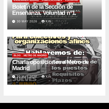
ENSEÑANZA MADRID
PUBLICACIONES
VOLUNTAD
Boletín de la Sección de
Enseñanza. Voluntad nº1.
30 MAY 2026
KIN_
BLOG
METRO DE MADRID
Charla oposiciones a Metro de
Madrid
30 MAY 2026
KIN_