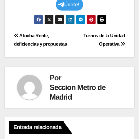
Únete!
Navegación
Atocha Renfe,
Turnos de la Unidad
deficiencias y propuestas
Operativa
de
entradas
Por
Seccion Metro de
Madrid
Entrada relacionada