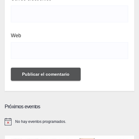
Web
Próximos eventos
No hay eventos programados.
A
v
i
s