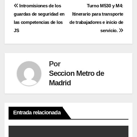
Navegación
Intromisiones de los
Turno M530 y M4:
guardas de seguridad en
Itinerario para transporte
de
las competencias de los
de trabajadores e inicio de
entradas
JS
servicio.
Por
Seccion Metro de
Madrid
Entrada relacionada