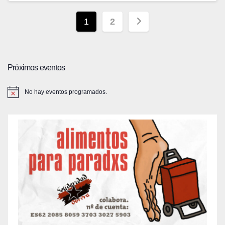
Paginación
1
2
de
entradas
Próximos eventos
No hay eventos programados.
A
v
i
s
o