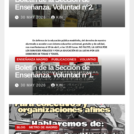
Enseñanza. Voluntad nº2.
30 MAY 2026
KIN_
ENSEÑANZA MADRID
PUBLICACIONES
VOLUNTAD
Boletín de la Sección de
Enseñanza. Voluntad nº1.
30 MAY 2026
KIN_
BLOG
METRO DE MADRID