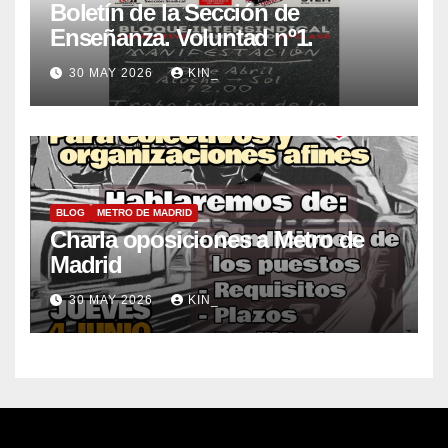
Boletín de la Sección de
Enseñanza. Voluntad nº1.
30 MAY 2026
KIN_
BLOG
METRO DE MADRID
Charla oposiciones a Metro de
Madrid
30 MAY 2026
KIN_