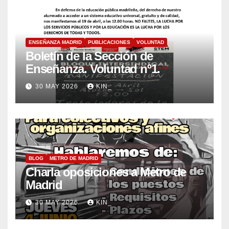
ENSEÑANZA MADRID
PUBLICACIONES
VOLUNTAD
Boletín de la Sección de
Enseñanza. Voluntad nº1.
30 MAY 2026
KIN_
BLOG
METRO DE MADRID
Charla oposiciones a Metro de
Madrid
30 MAY 2026
KIN_