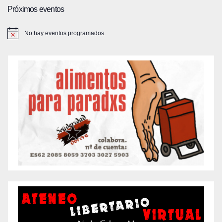
Próximos eventos
No hay eventos programados.
A
v
i
s
o