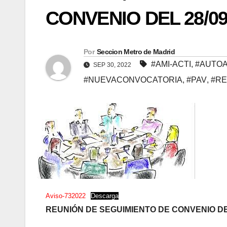
CONVENIO DEL 28/09
Por
Seccion Metro de Madrid
#AMI-ACTI
,
#AUTO
SEP 30, 2022
#NUEVACONVOCATORIA
,
#PAV
,
#R
Aviso-732022
Descarga
REUNIÓN DE SEGUIMIENTO DE CONVENIO DEL