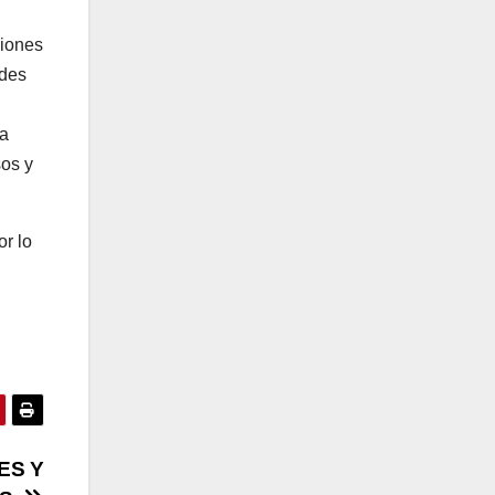
ciones
ades
 a
sos y
or lo
ES Y