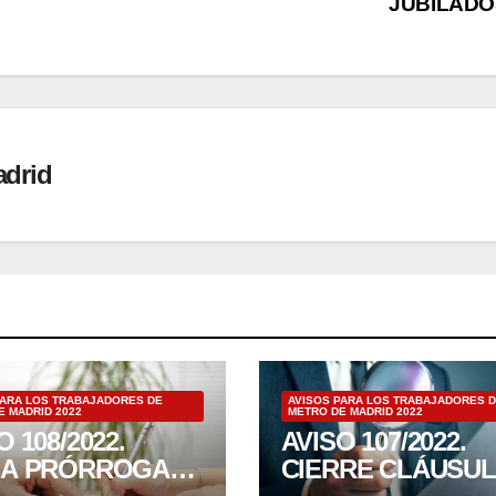
JUBILADO
adrid
PARA LOS TRABAJADORES DE
AVISOS PARA LOS TRABAJADORES 
E MADRID 2022
METRO DE MADRID 2022
O 108/2022.
AVISO 107/2022.
MA PRÓRROGA
CIERRE CLÁUSU