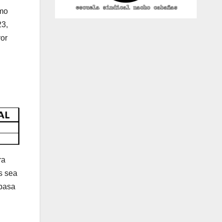
omo
23,
or
ra
s sea
 pasa