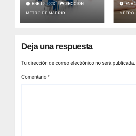
SEGURIDAD.
DEL 
ENE 19, 2023
SECCION
ENE 1
2021.
METRO DE MADRID
METRO 
Deja una respuesta
Tu dirección de correo electrónico no será publicada.
Comentario
*