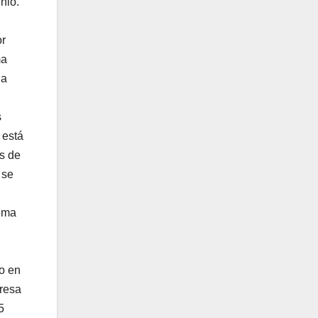
nio.
or
ma
da
s
 está
es de
 se
ema
vo en
presa
5