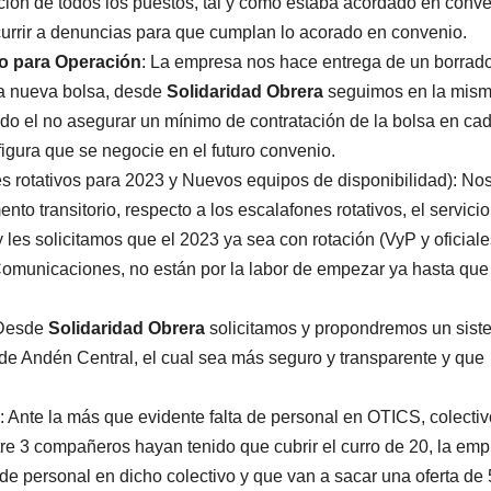
ación de todos los puestos, tal y como estaba acordado en conve
urrir a denuncias para que cumplan lo acorado en convenio.
o para Operación
: La empresa nos hace entrega de un borrad
a nueva bolsa, desde
Solidaridad Obrera
seguimos en la mis
ndo el no asegurar un mínimo de contratación de la bolsa en ca
 figura que se negocie en el futuro convenio.
es rotativos para 2023 y Nuevos equipos de disponibilidad): No
to transitorio, respecto a los escalafones rotativos, el servicio
 les solicitamos que el 2023 ya sea con rotación (VyP y oficial
 Comunicaciones, no están por la labor de empezar ya hasta que
 Desde
Solidaridad Obrera
solicitamos y propondremos un sist
 de Andén Central, el cual sea más seguro y transparente y que
: Ante la más que evidente falta de personal en OTICS, colecti
tre 3 compañeros hayan tenido que cubrir el curro de 20, la em
 de personal en dicho colectivo y que van a sacar una oferta de 