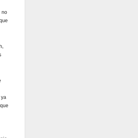
, no
 que
h,
s
e
 ya
 que