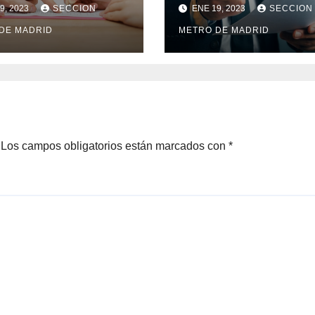
CONVENIO 2020-
17 Y DENUNCIA
9, 2023
SECCION
ENE 19, 2023
SECCION
CONVENIO VIGEN
DE MADRID
METRO DE MADRID
Los campos obligatorios están marcados con
*