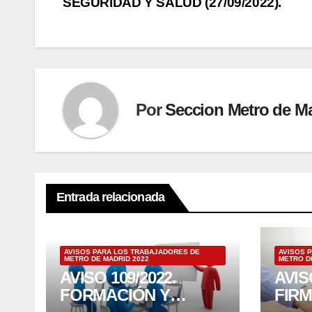
SEGURIDAD Y SALUD (27/09/2022).
de
entradas
Por
Seccion Metro de M
Entrada relacionada
AVISOS PARA LOS TRABAJADORES DE
AVISOS 
METRO DE MADRID 2022
METRO D
AVISO 109/2022.
AVIS
FORMACIÓN Y
FIR