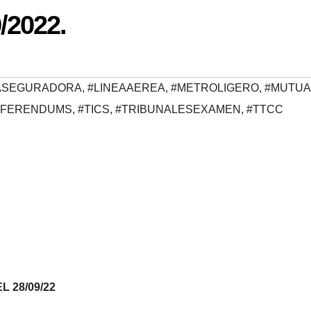
/2022.
ASEGURADORA
,
#LINEAAEREA
,
#METROLIGERO
,
#MUTUA
EFERENDUMS
,
#TICS
,
#TRIBUNALESEXAMEN
,
#TTCC
 28/09/22