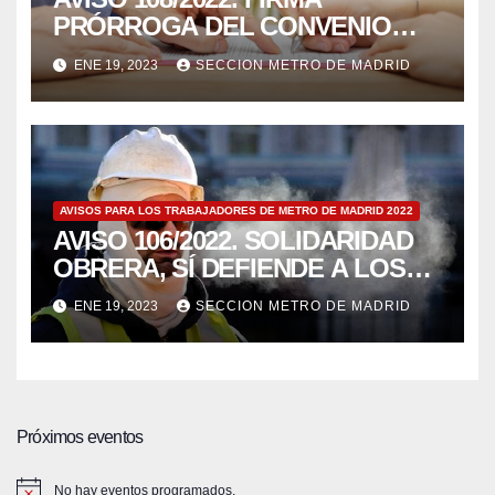
PRÓRROGA DEL CONVENIO
2020-2021.
ENE 19, 2023
SECCION METRO DE MADRID
AVISOS PARA LOS TRABAJADORES DE METRO DE MADRID 2022
AVISO 106/2022. SOLIDARIDAD
OBRERA, SÍ DEFIENDE A LOS
TRABAJADORES.
ENE 19, 2023
SECCION METRO DE MADRID
REQUERIMIENTO DE LA
INSPECCIÓN DE TRABAJO.
Próximos eventos
No hay eventos programados.