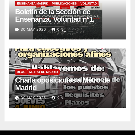
ENSEÑANZA MADRID
PUBLICACIONES
VOLUNTAD
Boletín de la Sección de
Enseñanza. Voluntad nº1.
30 MAY 2026
KIN_
BLOG
METRO DE MADRID
Charla oposiciones a Metro de
Madrid
30 MAY 2026
KIN_