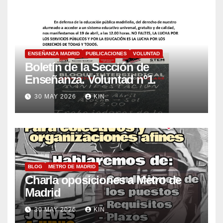
ENSEÑANZA MADRID
PUBLICACIONES
VOLUNTAD
Boletín de la Sección de
Enseñanza. Voluntad nº1.
30 MAY 2026
KIN_
BLOG
METRO DE MADRID
Charla oposiciones a Metro de
Madrid
30 MAY 2026
KIN_