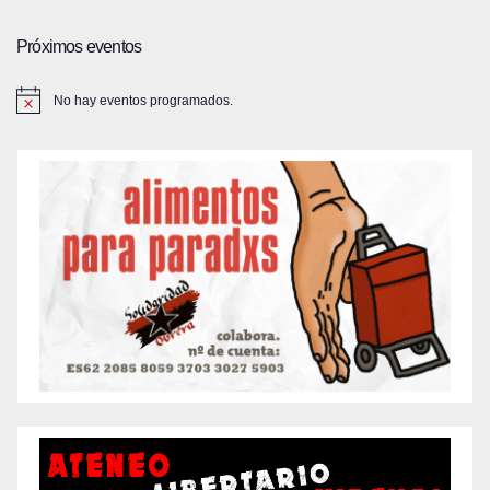
Próximos eventos
No hay eventos programados.
A
v
i
s
o