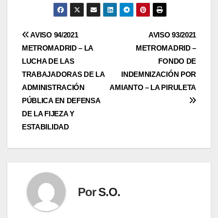
Navegación
AVISO 94/2021
AVISO 93/2021
METROMADRID – LA
METROMADRID –
de
LUCHA DE LAS
FONDO DE
entradas
TRABAJADORAS DE LA
INDEMNIZACIÓN POR
ADMINISTRACIÓN
AMIANTO – LA PIRULETA
PÚBLICA EN DEFENSA
DE LA FIJEZA Y
ESTABILIDAD
Por
S.O.