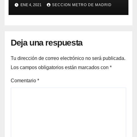
DE RELATO BREVE “RAIMUNDO
ENE 4, 2021
SECCION METRO DE MADRID
ALONSO” UN METRO DE 350
PALABRAS.
Deja una respuesta
Tu dirección de correo electrónico no será publicada.
Los campos obligatorios están marcados con
*
Comentario
*