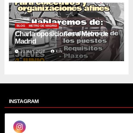
BLOG
METRO DE MADRID
Charla oposiciones a Metro de
Madrid
30 MAY 2026
KIN_
INSTAGRAM