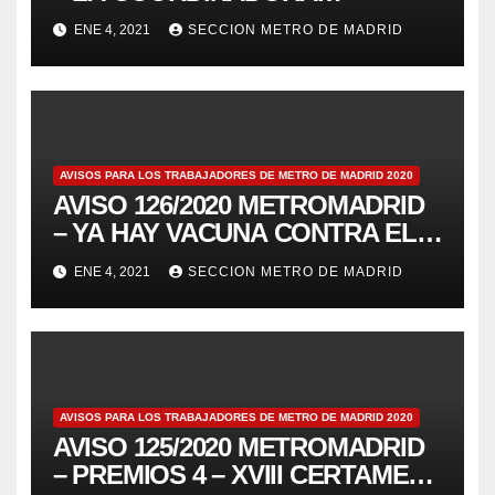
INTERNACIONAL DE
ENE 4, 2021
SECCION METRO DE MADRID
SINDICATOS DE METROS SE
SOLIDARIZA CON LA LUCHA DE
METRO DE BARCELONA
AVISOS PARA LOS TRABAJADORES DE METRO DE MADRID 2020
AVISO 126/2020 METROMADRID
– YA HAY VACUNA CONTRA EL
COVID19, PERO NO LA HAY
ENE 4, 2021
SECCION METRO DE MADRID
CONTRA EL CAPITALISMO QUE
NOS DESTRUYE
AVISOS PARA LOS TRABAJADORES DE METRO DE MADRID 2020
AVISO 125/2020 METROMADRID
– PREMIOS 4 – XVIII CERTAMEN