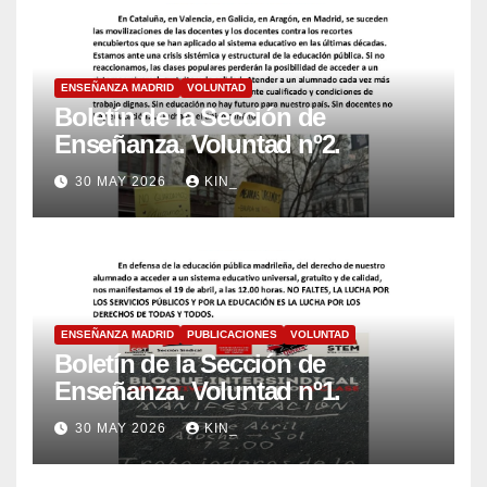
ENSEÑANZA MADRID
VOLUNTAD
Boletín de la Sección de
Enseñanza. Voluntad nº2.
30 MAY 2026
KIN_
ENSEÑANZA MADRID
PUBLICACIONES
VOLUNTAD
Boletín de la Sección de
Enseñanza. Voluntad nº1.
30 MAY 2026
KIN_