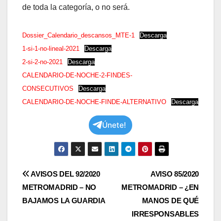
de toda la categoría, o no será.
Dossier_Calendario_descansos_MTE-1
Descarga
1-si-1-no-lineal-2021
Descarga
2-si-2-no-2021
Descarga
CALENDARIO-DE-NOCHE-2-FINDES-
CONSECUTIVOS
Descarga
CALENDARIO-DE-NOCHE-FINDE-ALTERNATIVO
Descarga
Únete!
Navegación
AVISOS DEL 92/2020
AVISO 85/2020
METROMADRID – ​NO
METROMADRID – ¿EN
de
BAJAMOS LA GUARDIA
MANOS DE QUÉ
entradas
IRRESPONSABLES