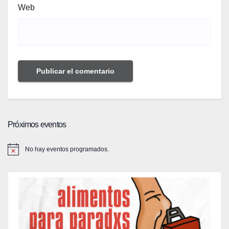
Web
Próximos eventos
No hay eventos programados.
A
v
i
s
o