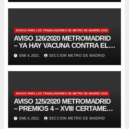
SOLIDARIZA CON LA LUCHA DE
METRO DE BARCELONA
AVISOS PARA LOS TRABAJADORES DE METRO DE MADRID 2020
AVISO 126/2020 METROMADRID
– YA HAY VACUNA CONTRA EL
COVID19, PERO NO LA HAY
ENE 4, 2021
SECCION METRO DE MADRID
CONTRA EL CAPITALISMO QUE
NOS DESTRUYE
AVISOS PARA LOS TRABAJADORES DE METRO DE MADRID 2020
AVISO 125/2020 METROMADRID
– PREMIOS 4 – XVIII CERTAMEN
DE RELATO BREVE “RAIMUNDO
ENE 4, 2021
SECCION METRO DE MADRID
ALONSO” UN METRO DE 350