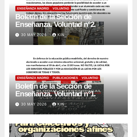
ENSEÑANZA MADRID
VOLUNTAD
Boletín de la Sección de
Enseñanza. Voluntad nº2.
30 MAY 2026
KIN_
ENSEÑANZA MADRID
PUBLICACIONES
VOLUNTAD
Boletín de la Sección de
Enseñanza. Voluntad nº1.
30 MAY 2026
KIN_