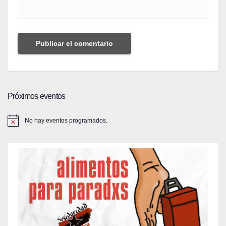
Próximos eventos
No hay eventos programados.
A
v
i
s
o