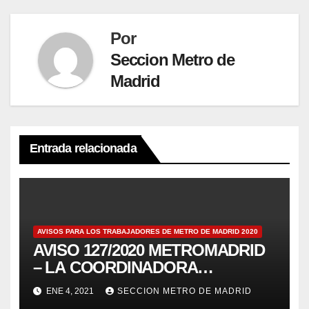
Por
Seccion Metro de
Madrid
Entrada relacionada
AVISOS PARA LOS TRABAJADORES DE METRO DE MADRID 2020
AVISO 127/2020 METROMADRID
– LA COORDINADORA
INTERNACIONAL DE
ENE 4, 2021
SECCION METRO DE MADRID
SINDICATOS DE METROS SE